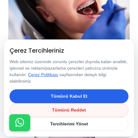
Çerez Tercihleriniz
Ortodonti
Web sitemiz üzerinde zorunlu çerezler dışında kalan analitik,
işlevsel ve reklam/pazarlama çerezleri yalnızca izninizle
kullanılır.
Çerez Politikası
sayfasından detaylı bilgi
alabilirsiniz.
Tümünü Kabul Et
Tümünü Reddet
Tercihlerimi Yönet